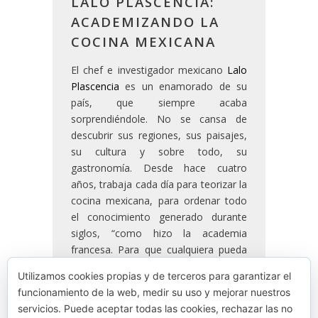
LALO PLASCENCIA:
ACADEMIZANDO LA
COCINA MEXICANA
El chef e investigador mexicano
Lalo
Plascencia
es un enamorado de su
país, que siempre acaba
sorprendiéndole. No se cansa de
descubrir sus regiones, sus paisajes,
su cultura y sobre todo, su
gastronomía. Desde hace cuatro
años, trabaja cada día para teorizar la
cocina mexicana, para ordenar todo
el conocimiento generado durante
siglos, “como hizo la academia
francesa. Para que cualquiera pueda
hacer cocina mexicana, incluso no
Utilizamos cookies propias y de terceros para garantizar el
siendo mexicano”. Y para desmontar
funcionamiento de la web, medir su uso y mejorar nuestros
los tópicos que rodean a la cocina de
servicios. Puede aceptar todas las cookies, rechazar las no
su país.