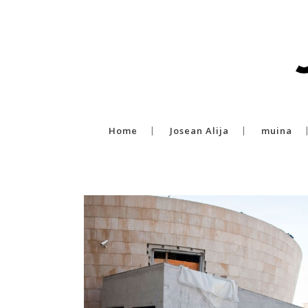
Home
Josean Alija
muina