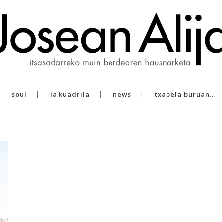
soul
la kuadrila
news
txapela buruan…