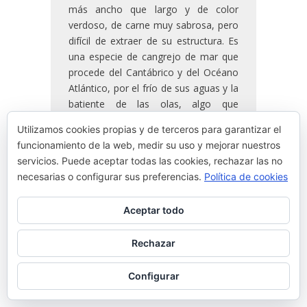
más ancho que largo y de color
verdoso, de carne muy sabrosa, pero
difícil de extraer de su estructura. Es
una especie de cangrejo de mar que
procede del Cantábrico y del Océano
Atlántico, por el frío de sus aguas y la
batiente de las olas, algo que
consigue que la nécora tenga un
Utilizamos cookies propias y de terceros para garantizar el
fuerte y fresco sabor a mar.
funcionamiento de la web, medir su uso y mejorar nuestros
servicios. Puede aceptar todas las cookies, rechazar las no
necesarias o configurar sus preferencias.
Política de cookies
READ MORE
Aceptar todo
By
Josean Alija
Rechazar
Configurar