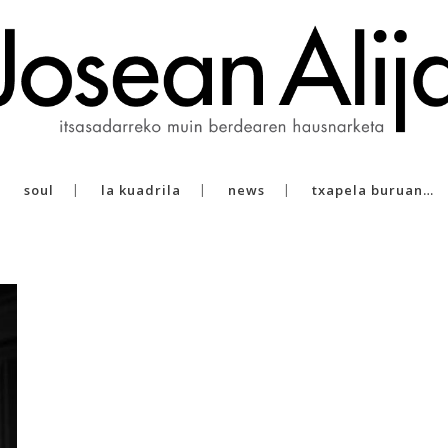
soul
la kuadrila
news
txapela buruan…