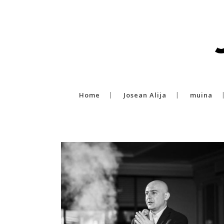
Home
Josean Alija
muina