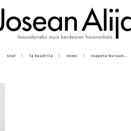
soul
la kuadrila
news
txapela buruan…