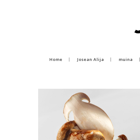
Home
Josean Alija
muina