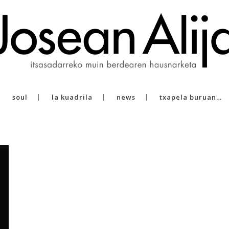
soul
la kuadrila
news
txapela buruan…