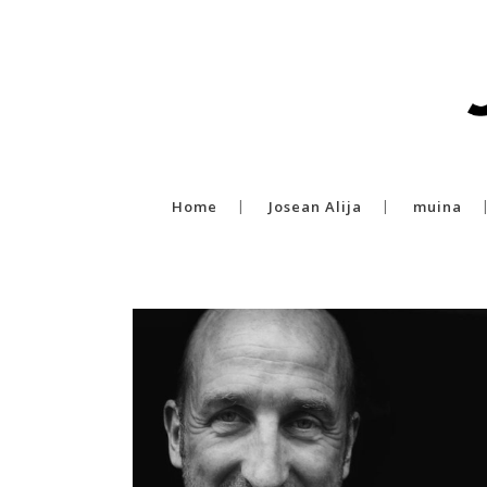
Home
Josean Alija
muina