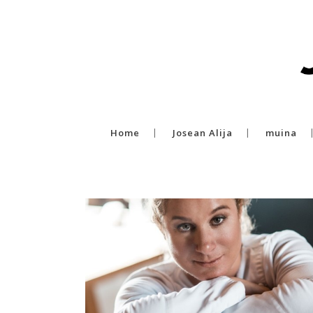
Home
Josean Alija
muina