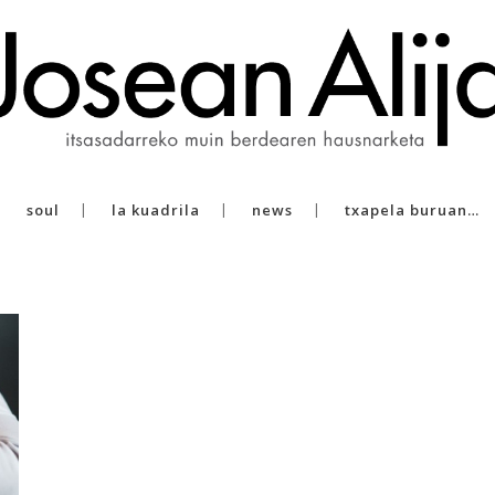
soul
la kuadrila
news
txapela buruan…