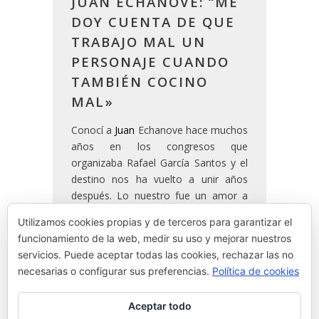
JUAN ECHANOVE: “ME
DOY CUENTA DE QUE
TRABAJO MAL UN
PERSONAJE CUANDO
TAMBIÉN COCINO
MAL»
Conocí a
Juan
Echanove hace muchos
años en los congresos que
organizaba Rafael García Santos y el
destino nos ha vuelto a unir años
después. Lo nuestro fue un amor a
primera vista. Quizá el momento en el
Utilizamos cookies propias y de terceros para garantizar el
que más conexión hemos tenido ha
funcionamiento de la web, medir su uso y mejorar nuestros
sido en
Nerua
. Es un cara a cara: él y
servicios. Puede aceptar todas las cookies, rechazar las no
mi cocina.
necesarias o configurar sus preferencias.
Política de cookies
Aceptar todo
READ MORE